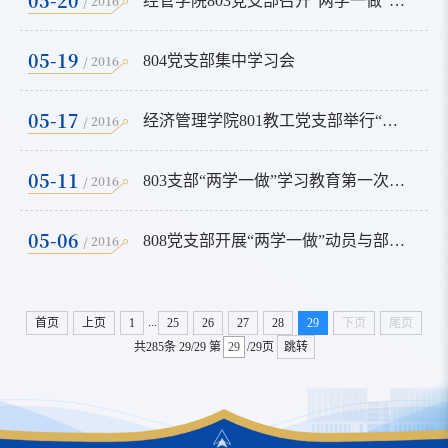
/ 2016
经管学院803党支部召开“两学一做”专题学习会
05-19
/ 2016
804党支部集中学习会
05-17
/ 2016
经济管理学院801教工党支部举行“两学一做”启动会
05-11
/ 2016
803支部“两学一做”学习教育第一次集中讨论
05-06
/ 2016
808党支部开展“两学一做”动员与部署会
...
首页
上页
1
25
26
27
28
29
下页
尾页
共285条
29/29
第
/29页
跳转