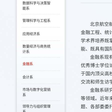
数据科学与决策智
能系
管理科学与工程系
北京航空
金融工程、统
应用经济系
学术界培养既
数量经济与商务统
能、既具有国
计系
金融系现
金融系
优秀博士学位
于国内顶尖高
会计系
交流和师生访
金融系研
市场与数字化营销
系
等领域。近年
题、各部委委托研究
领导力与组织管理
系