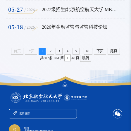
05-27
/ 2026
2027级招生|北京航空航天大学 MBA “星耀计划”全年活动安排
05-18
/ 2026
2026年金融监管与监管科技论坛
...
首页
上页
1
2
3
4
5
61
下页
尾页
共607条
1/61
第
/61页
跳转
常用链接
地址