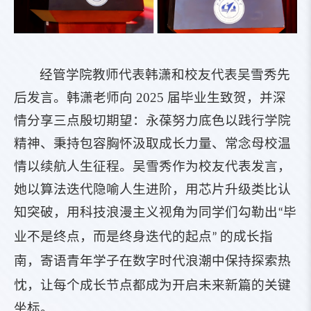
经管学院教师代表韩潇和校友代表吴雪秀先
后发言。韩潇老师向 2025 届毕业生致贺，并深
情分享三点殷切期望：永葆努力底色以践行学院
精神、秉持包容胸怀汲取成长力量、常念母校温
情以续航人生征程。吴雪秀作为校友代表发言，
她以算法迭代隐喻人生进阶，用芯片升级类比认
知突破，
用科技浪漫主义视角为同学们勾勒出“毕
业不是终点，而是终身迭代的起点” 的成长指
寄语青年学子在数字时代浪潮中保持探索热
南，
忱，让每个成长节点都成为开启未来新篇的关键
坐标。