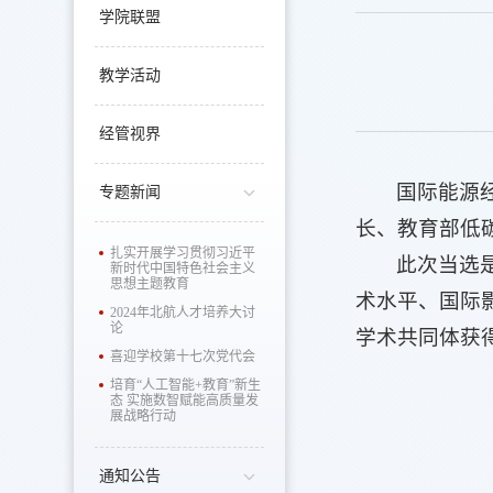
学院联盟
教学活动
经管视界
国际能源经
专题新闻
长、教育部低碳治
扎实开展学习贯彻习近平
此次当选
新时代中国特色社会主义
思想主题教育
术水平、国际
2024年北航人才培养大讨
论
学术共同体获
喜迎学校第十七次党代会
培育“人工智能+教育”新生
态 实施数智赋能高质量发
展战略行动
通知公告