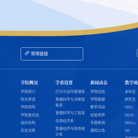
常用链接
学院概况
学系设置
新闻动态
教学项
学院简介
行为与运作管理系
学院动态
本科生
院长寄语
数据科学与决策智
学院联盟
研究生
能系
学院领导
教学活动
MBA
管理科学与工程系
学院委员会
经管视界
MEM
应用经济系
组织机构
专题新闻
MPAcc
数量经济与商务统
历史沿革
通知公告
MF
计系