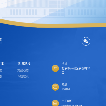
交流
党团建设
地址
北京市海淀区学院路37
校
党建动态
号
态
专题建设
邮编
100191
电子邮件
sem@buaa.edu.cn