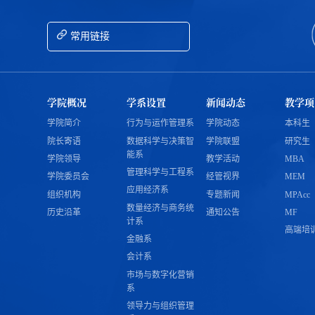
常用链接
学院概况
学系设置
新闻动态
教学项
学院简介
行为与运作管理系
学院动态
本科生
院长寄语
数据科学与决策智
学院联盟
研究生
能系
学院领导
教学活动
MBA
管理科学与工程系
学院委员会
经管视界
MEM
应用经济系
组织机构
专题新闻
MPAcc
数量经济与商务统
历史沿革
通知公告
MF
计系
高端培
金融系
会计系
市场与数字化营销
系
领导力与组织管理