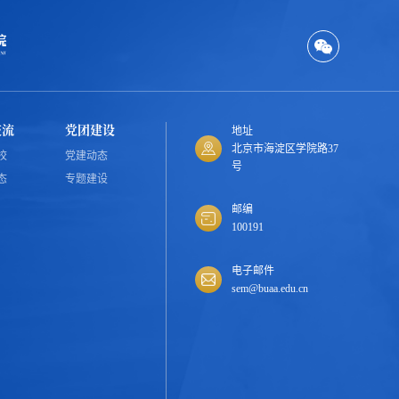
交流
党团建设
地址
北京市海淀区学院路37
校
党建动态
号
态
专题建设
邮编
100191
电子邮件
sem@buaa.edu.cn