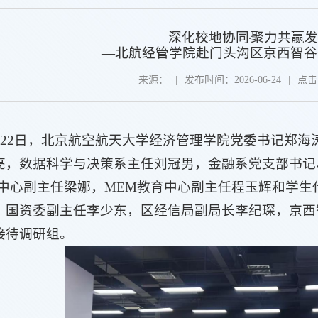
深化校地协同
·
聚力共赢发
—北航经管学院赴门头沟区京西智谷
来源：
|
发布时间：2026-06-24
|
点击
年6月22日，北京航空航天大学经济管理学院党委书记郑
亮，数据科学与决策系主任刘冠男，金融系党支部书记
育中心副主任梁娜，MEM教育中心副主任程玉辉和学
，国资委副主任李少东，区经信局副局长李纪琛，京西
接待调研组。