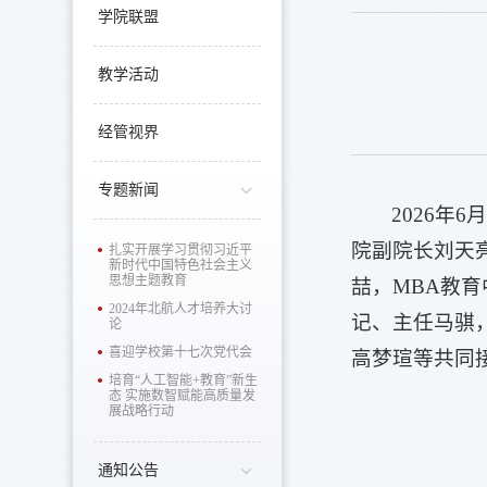
学院联盟
教学活动
经管视界
专题新闻
2026
院副院长刘天
扎实开展学习贯彻习近平
新时代中国特色社会主义
思想主题教育
喆，MBA教
2024年北航人才培养大讨
记、主任马骐
论
喜迎学校第十七次党代会
高梦瑄等共同
培育“人工智能+教育”新生
态 实施数智赋能高质量发
展战略行动
通知公告