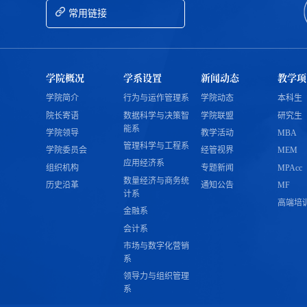
常用链接
学院概况
学系设置
新闻动态
教学项
学院简介
行为与运作管理系
学院动态
本科生
院长寄语
数据科学与决策智
学院联盟
研究生
能系
学院领导
教学活动
MBA
管理科学与工程系
学院委员会
经管视界
MEM
应用经济系
组织机构
专题新闻
MPAcc
数量经济与商务统
历史沿革
通知公告
MF
计系
高端培
金融系
会计系
市场与数字化营销
系
领导力与组织管理
系