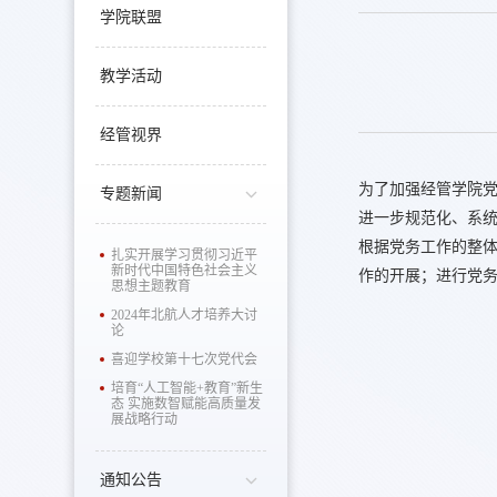
学院联盟
教学活动
经管视界
为了加强经管学院
专题新闻
进一步规范化、系
根据党务工作的整
扎实开展学习贯彻习近平
新时代中国特色社会主义
作的开展；进行党
思想主题教育
2024年北航人才培养大讨
论
喜迎学校第十七次党代会
培育“人工智能+教育”新生
态 实施数智赋能高质量发
展战略行动
通知公告