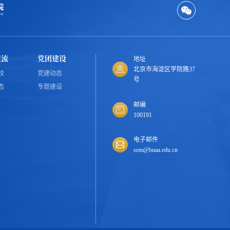
交流
党团建设
地址
北京市海淀区学院路37
校
党建动态
号
态
专题建设
邮编
100191
电子邮件
sem@buaa.edu.cn