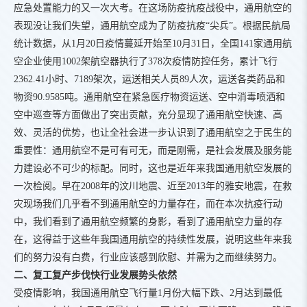
应急处置能力的又一次大考。在这场防疫抗疫战役中，通用航空的
表现没让我们失望，通用航空成为了防疫抗疫“尖兵”。根据民航局
统计数据，从1月20日疫情蔓延开始至10月31日，全国141家通用航
空企业使用1002架航空器执行了378次疫情防控任务，累计飞行
2362.41小时、7189架次，运送相关人员89人次，运送各类药品和
物资90.9585吨。通用航空在紧急医疗物资运送、空中消毒喷洒和
空中巡查等方面做出了突出贡献，充分显现了通用航空快速、高
效、灵活的优势，也让全社会进一步认识到了通用航空之于民生的
重要性：通用航空不是可有可无，而是刚需，是社会发展及服务能
力建设必不可少的标配。同时，这也是近年来我国通用航空发展的
一次检阅。早在2008年的汶川地震、近至2013年的雅安地震，在救
灾现场我们几乎看不到通用航空的力量存在，而在本次抗疫行动
中，我们看到了通用航空频繁的身影，看到了通用航空力量的存
在，这得益于这些年我国通用航空的持续性发展，说明这些年来我
们的努力没有白费，行业应该感到欣慰、并需为之而继续努力。
二、复工复产步伐快行业发展势头依然
受疫情影响，我国通用航空飞行量1月份大幅下跌、2月达到最低