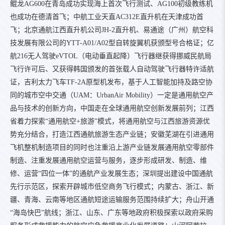
鲲龙AG600在青岛成功实现海上首次飞行测试、AG100初级教练机
也成功在德清首飞；中航工业天直AC312E直升机在天津成功首
飞；北京通航江西直升机公司JH-2直升机、易通途（广州）航空科
技发展有限公司的YTT-A01/A02型自转旋翼机获颁型号合格证；亿
航216无人驾驶eVTOL（电动垂直起降）飞行器继获得挪威民航局
飞行许可后、又获得韩国颁发的首张载人自动驾驶飞行器特许适航
证，吉利太力飞车TF-2A原型机发布，基于人工智能加持及路空协
同的城市空中交通（UAM：UrbanAir Mobility）一定是通用航空产
品与技术的创新方向，中国走在全球通用航空创新发展前列；江西
省着力探索“通用航空+旅游”模式，将通用航空与江西旅游资源优
势充分结合，打造江西通航旅游生态产业链；安徽芜湖在引进通用
飞机整机制造项目的同时也注重沿上游产业链发展通用航空零部件
制造、注重发展通用航空运营与服务，逐步形成研发、制造、维
修、运营“四位一体”的通航产业发展生态；深圳提出建设中国通航
先行示范区，探索开辟城市低空商务飞行模式；内蒙古、浙江、新
疆、青海、云南等地区通航短途运输服务范围持续扩大；舟山开通
“海岛快巴”航线；浙江、山东、广东等地政府积极探索以政府采购