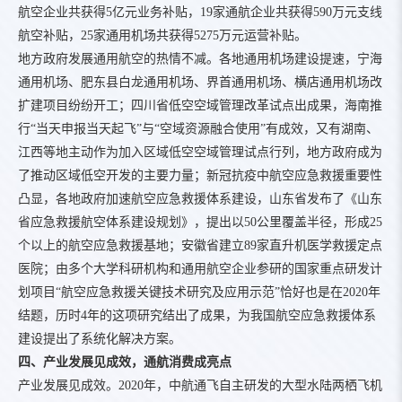
航空企业共获得5亿元业务补贴，19家通航企业共获得590万元支线
航空补贴，25家通用机场共获得5275万元运营补贴。
地方政府发展通用航空的热情不减。各地通用机场建设提速，宁海
通用机场、肥东县白龙通用机场、界首通用机场、横店通用机场改
扩建项目纷纷开工；四川省低空空域管理改革试点出成果，海南推
行“当天申报当天起飞”与“空域资源融合使用”有成效，又有湖南、
江西等地主动作为加入区域低空空域管理试点行列，地方政府成为
了推动区域低空开发的主要力量；新冠抗疫中航空应急救援重要性
凸显，各地政府加速航空应急救援体系建设，山东省发布了《山东
省应急救援航空体系建设规划》，提出以50公里覆盖半径，形成25
个以上的航空应急救援基地；安徽省建立89家直升机医学救援定点
医院；由多个大学科研机构和通用航空企业参研的国家重点研发计
划项目“航空应急救援关键技术研究及应用示范”恰好也是在2020年
结题，历时4年的这项研究结出了成果，为我国航空应急救援体系
建设提出了系统化解决方案。
四、产业发展见成效，通航消费成亮点
产业发展见成效。2020年，中航通飞自主研发的大型水陆两栖飞机