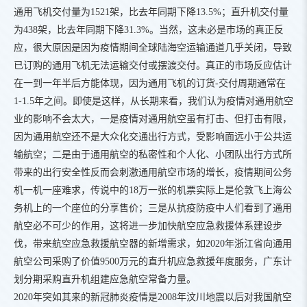
通用飞机交付量为1521架，比去年同期下降13.5%；直升机交付量
为438架，比去年同期下降31.3%。当然，这未必是市场的真正反
应，很大原因是因为疫情期间全球陆海空运输通道几乎关闭，导致
已订购的通用飞机无法运输交付或摆渡交付。真正的市场反应估计
在一到一年半后方能体现，因为通用飞机的订货-交付周期通常在
1-1.5年之间。即使是这样，从长期来看，我们认为疫情对通用航空
业的影响不会太大，一是疫情对通用航空虽有打击、但打击有限，
因为通用航空还不是大众化交通出行方式，受影响面远小于公共运
输航空；二是由于通用航空的私密性和个人化、小团队出行方式所
带来的出行安全性反而会刺激通用航空市场的增长，疫情期间公务
机一机一座难求，传说中的18万一张的机票实际上是伦敦飞上海公
务机上的一个座位的分享售价；三是从抗疫防疫中人们看到了通用
航空必不可少的作用，这将进一步加快航空应急救援体系建设步
伐，带来航空应急救援航空器的新增需求，如2020年浙江省向通用
航空公司采购了价值9500万元的直升机应急救援年度服务，广东计
划分期采购直升机组建应急航空常备力量。
2020年突如其来的新冠肺炎疫情是2008年汶川地震以后对我国航空