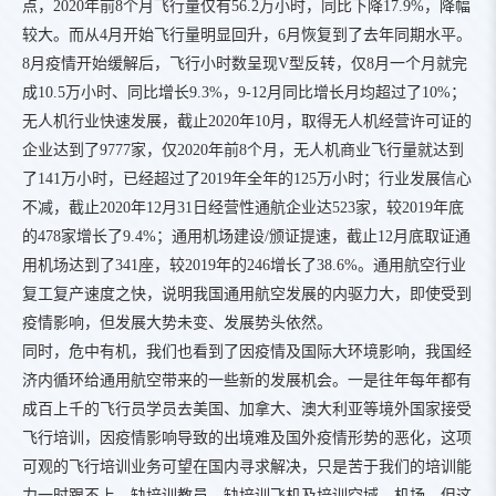
点，2020年前8个月飞行量仅有56.2万小时，同比下降17.9%，降幅
较大。而从4月开始飞行量明显回升，6月恢复到了去年同期水平。
8月疫情开始缓解后，飞行小时数呈现V型反转，仅8月一个月就完
成10.5万小时、同比增长9.3%，9-12月同比增长月均超过了10%；
无人机行业快速发展，截止2020年10月，取得无人机经营许可证的
企业达到了9777家，仅2020年前8个月，无人机商业飞行量就达到
了141万小时，已经超过了2019年全年的125万小时；行业发展信心
不减，截止2020年12月31日经营性通航企业达523家，较2019年底
的478家增长了9.4%；通用机场建设/颁证提速，截止12月底取证通
用机场达到了341座，较2019年的246增长了38.6%。通用航空行业
复工复产速度之快，说明我国通用航空发展的内驱力大，即使受到
疫情影响，但发展大势未变、发展势头依然。
同时，危中有机，我们也看到了因疫情及国际大环境影响，我国经
济内循环给通用航空带来的一些新的发展机会。一是往年每年都有
成百上千的飞行员学员去美国、加拿大、澳大利亚等境外国家接受
飞行培训，因疫情影响导致的出境难及国外疫情形势的恶化，这项
可观的飞行培训业务可望在国内寻求解决，只是苦于我们的培训能
力一时跟不上，缺培训教员、缺培训飞机及培训空域、机场，但这