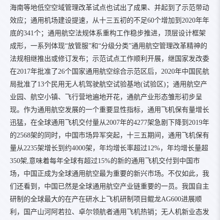
海南等地低空空域管理改革试点也试出了成果、并起到了示范带动
效应；通用机场建设提速，从十三五初的不足60个增加到2020年年
底的341个；通用航空法规体系重构工作稳步推进，顶层设计框架
成形，一系列体现“放管服”和“分级分类”通用航空管理改革精神的
法规相继推出或修订发布；示范试点工作顺利开展，继国家发改委
在2017年批准了26个国家通用航空综合示范区后，2020年中国民航
局批准了13个民用无人机驾驶航空试验基地(试验区)；通用航空产
业园、航空小镇、飞行营地遍地开花，通航产业形态雏形初步呈
现。作为通用航空发展的一个重要显性指标，通用飞机保有量增长
迅猛，在全球通用飞机交付量从2007年的4277架急剧下降到2019年
的2568架的同时，中国市场异军突起，十三五期间，通用飞机保有
量从2235架增长到约4000架，年均增长率超过12%，年均增长量超
350架,意味着每年全球有超过15%的新的通用飞机交付到中国市
场，中国正成为全球通用航空最为重要的新兴市场。不仅如此，我
们还看到，中国已然是全球通用航空产业链重要的一员。我国自主
研制的全球最大的在产在研水上飞机研制项目鲲龙AG600进展顺
利，国产山河阿若拉、卓尔领航者通用飞机热销；无人机新业态发