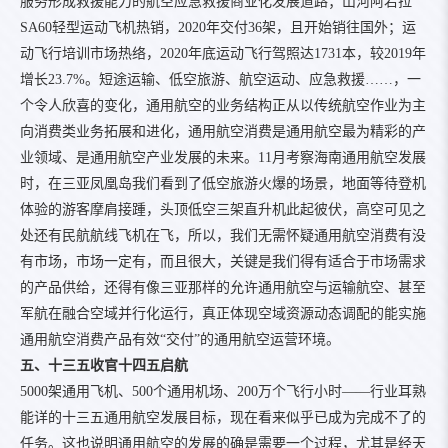
服务形成救援能力的航空应急救援商业化发展道路；山河阿若拉
SA60轻型运动飞机热销，2020年交付36架，且开始销往国外；运
动飞行培训市场热络，2020年底运动飞行驾照达1731本，较2019年
增长23.7%。短途运输、低空旅游、航空运动、应急救援……，一
个令人欣喜的变化，通用航空的业务结构正从以传统航空作业为主
向消费类业务拓展和进化，通用航空消费是通用航空最为精彩的产
业领域、是通用航空产业发展的未来。11月考察海南通用航空发展
时，在三亚凤凰岛我们看到了低空旅游火爆的场景，地面等待登机
体验的游客摩肩接踵，头顶低空三架直升机此起彼伏，高空可见之
处还有民航航线飞机在飞，所以，我们无需怀疑通用航空消费有没
有市场，市场一定有，而且很大，关键是我们得有适合于市场需求
的产品供给，还得有像三亚那样的允许通用航空与运输航空、甚至
军航在融合空域并行化运行，真正体现空域资源动态调配的能实施
通用航空消费产品有效“交付”的通用航空运营环境。
五、十三五收官十四五启航
5000架通用飞机、500个通用机场、200万个飞行小时——行业耳熟
能详的十三五通用航空发展目标，现在看来似乎已成为完成不了的
任务。这也说明通用航空的发展的确是需要一个过程，尤其是经天