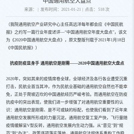
中国通用航空大盘点
来源：
|
发布时间：2021-01-21
|
点击：
518
次
（我院通用航空产业研究中心主任高远洋每年都会应《中国民航
报》之约写一篇行业年度述评—“中国通用航空年度大盘点”，该文
为《2020中国通用航空大盘点》，原文整版刊载于2021年1月18日
《中国民航报》）
抗疫防疫显身手 通用航空是刚需——
2
020
中国通用航空大盘点
2020年，突如其来的疫情席卷全球，全球经济及各行各业遭受沉重
打击，民航业首当其冲，作为民航业基础的通用航空自然也不能幸
免，正处于爬坡迈坎的中国通航经历严峻考验。而通用航空在防疫
抗疫中的突出表现，使我们进一步增强了对通用航空重要性的认
识：通用航空是刚需、是不可或缺的标配，也使我们看到了近年来
通用航空发展所形成的力量沉淀。通用航空复工复产快，飞行量随
疫情缓解呈V型反转，通用航空发展内生动力强。从“意见”到“规
范”到“办法”，政策逐项落实落地，通用航空法规体系重构工作稳