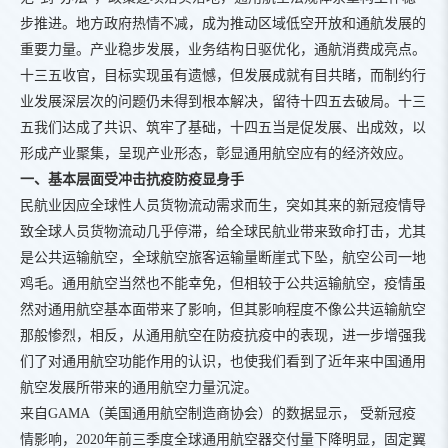
步推进。地方政府热情不减，成为推动区域低空开放和通航发展的
重要力量。产业稳步发展，业务结构日驱优化，通航消费成亮点。
十三五收官，目标实现虽有遗憾，但发展成就有目共睹，而制约行
业发展深层次的问题仍未得到根本解决，留待十四五去破局。十三
五我们达成了共识、筑牢了基础，十四五当是促发展、出成效，以
形成产业聚集，呈现产业形态，彰显通用航空应有的经济效应。
一、基本层面受冲击抗疫防疫显身手
民航业因应全球性人员货物流动需求而生，突如其来的新冠疫情导
致全球人员货物流动几乎停滞，给全球民航业带来致命打击，尤其
是公共运输航空，全球航空旅客运输量断崖式下坠，航空公司一地
鸡毛。通用航空当然也不能幸免，但相较于公共运输航空，疫情虽
然对通用航空基本面带来了影响，但其影响程度不像公共运输航空
那般惨烈，相反，从通用航空在防疫抗疫中的表现，进一步增强我
们了对通用航空功能作用的认识，也使我们看到了近年来中国通用
航空发展所带来的通用航空力量沉淀。
来自GAMA（美国通用航空制造商协会）的数据显示， 受新冠疫
情影响，2020年前三季度全球通用航空器交付量下降明显，固定翼