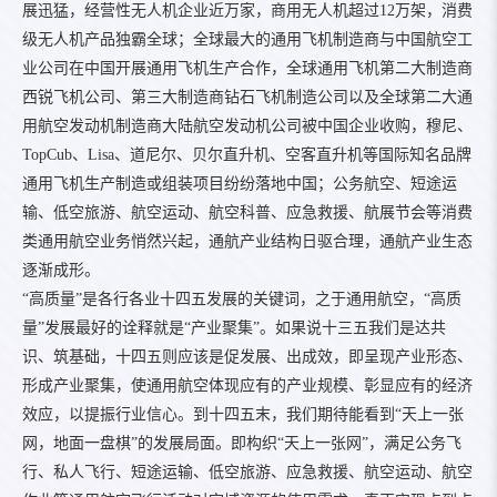
展迅猛，经营性无人机企业近万家，商用无人机超过12万架，消费
级无人机产品独霸全球；全球最大的通用飞机制造商与中国航空工
业公司在中国开展通用飞机生产合作，全球通用飞机第二大制造商
西锐飞机公司、第三大制造商钻石飞机制造公司以及全球第二大通
用航空发动机制造商大陆航空发动机公司被中国企业收购，穆尼、
TopCub、Lisa、道尼尔、贝尔直升机、空客直升机等国际知名品牌
通用飞机生产制造或组装项目纷纷落地中国；公务航空、短途运
输、低空旅游、航空运动、航空科普、应急救援、航展节会等消费
类通用航空业务悄然兴起，通航产业结构日驱合理，通航产业生态
逐渐成形。
“高质量”是各行各业十四五发展的关键词，之于通用航空，“高质
量”发展最好的诠释就是“产业聚集”。如果说十三五我们是达共
识、筑基础，十四五则应该是促发展、出成效，即呈现产业形态、
形成产业聚集，使通用航空体现应有的产业规模、彰显应有的经济
效应，以提振行业信心。到十四五末，我们期待能看到“天上一张
网，地面一盘棋”的发展局面。即构织“天上一张网”，满足公务飞
行、私人飞行、短途运输、低空旅游、应急救援、航空运动、航空