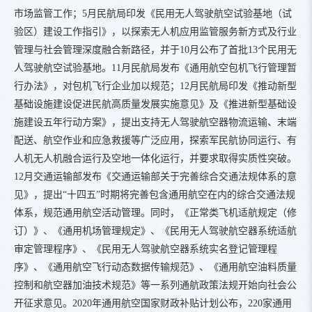
市场监管工作；5月民航局印发《民用无人驾驶航空试验基地（试
验区）建设工作指引》，以探索无人机应用监管服务新方式及行业
管理与社会管理深度融合新路径，并于10月公布了首批13个民用无
人驾驶航空试验基地。11月民航局发布《通用航空包机飞行管理暂
行办法》，对包机飞行企业加以规范；12月民航局印发《推动新型
基础设施建设促进民航高质量发展实施意见》及《推进新型基础设
施建设五年行动方案》，提出支持无人驾驶航空器物流运输、末端
配送、航空作业和应急救援等广泛应用，探索军民航协同运行、有
人机无人机融合运行及空地一体化运行，并要求取得实质性突破。
12月交通运输部发布《交通运输部关于完善综合交通法规体系的意
见》，提出“十四五”时期将完善包含通用航空在内的综合交通法规
体系，规范通用航空活动管理。同时，《正常类飞机适航规定（修
订）》、《通用机场管理规定》、《民用无人驾驶航空器系统适航
审定管理程序》、《民用无人驾驶航空器系统实名登记管理程
序》、《通用航空飞行动态数据传输规范》、《通用航空油料质量
控制和航空器加油技术规范》等一系列通航政策法规开始向社会公
开征求意见。2020年通用航空国家财政补贴计划公布，220家通用