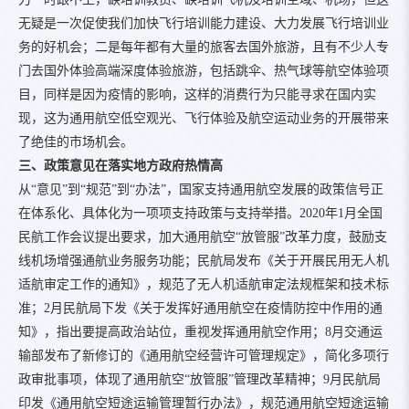
无疑是一次促使我们加快飞行培训能力建设、大力发展飞行培训业
务的好机会；二是每年都有大量的旅客去国外旅游，且有不少人专
门去国外体验高端深度体验旅游，包括跳伞、热气球等航空体验项
目，同样是因为疫情的影响，这样的消费行为只能寻求在国内实
现，这为通用航空低空观光、飞行体验及航空运动业务的开展带来
了绝佳的市场机会。
三、政策意见在落实地方政府热情高
从“意见”到“规范”到“办法”，国家支持通用航空发展的政策信号正
在体系化、具体化为一项项支持政策与支持举措。2020年1月全国
民航工作会议提出要求，加大通用航空“放管服”改革力度，鼓励支
线机场增强通航业务服务功能；民航局发布《关于开展民用无人机
适航审定工作的通知》，规范了无人机适航审定法规框架和技术标
准；2月民航局下发《关于发挥好通用航空在疫情防控中作用的通
知》，指出要提高政治站位，重视发挥通用航空作用；8月交通运
输部发布了新修订的《通用航空经营许可管理规定》，简化多项行
政审批事项，体现了通用航空“放管服”管理改革精神；9月民航局
印发《通用航空短途运输管理暂行办法》，规范通用航空短途运输