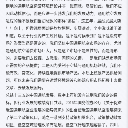
到地的通用航空运营环境建设并非一蹴而就。尽管如此，我们不应
因此动摇信心，而是应进一步勃发我们的发展动力。通用航空发展
进程的确不是我们当初想象的那样“迅猛”，这五年，虽然发展大势
年年向上，但微观层面却是坎坎坷坷、步履艰难，个中滋味谁干谁
知道，以至于行业内产生过怀疑，是不是时候未到？是不是没有市
场？答案当然是否定的。我们坚信中国通用航空市场的存在，尤其
是通用航空消费市场巨大，只是这个市场不是显性的，而是隐形
的，需要我们去挖掘、去激发。问题的关键，一是我们缺乏市场真
正需要的产品提供；二是因为受制于空域与通用机场短缺，我们不
能有效、常态化、持续性地提供市场产品。本质上还是产品供给问
题，所以未来我们需要在运营环境建设和终端应用市场拓展上去做
文章、去破发展困局。
总结十三五的中国通航发展，数字上可能没有达到我们设定的目
标，但行业发展的成绩有目共睹。2016年国务院办公厅《关于促进
我国通用航空业发展的指导意见》的出台使我国通用航空发展迎来
了第二个政策风口，随之一系列支持政策相继出台，政策推动效果
明显；低空空域管理改革有进展，低空飞行越来越容易了，四川、