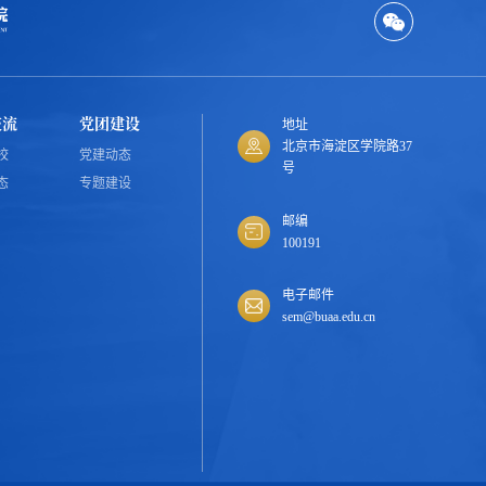
交流
党团建设
地址
北京市海淀区学院路37
校
党建动态
号
态
专题建设
邮编
100191
电子邮件
sem@buaa.edu.cn