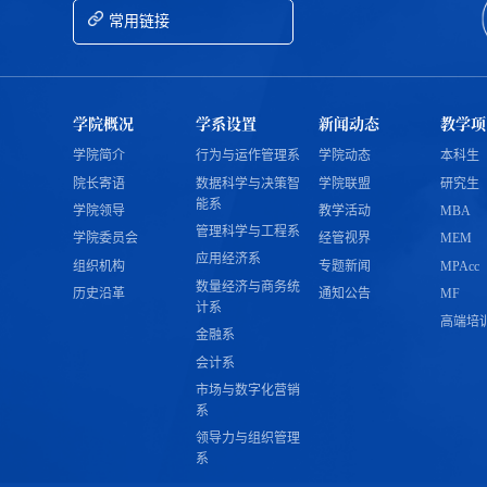
常用链接
学院概况
学系设置
新闻动态
教学项
学院简介
行为与运作管理系
学院动态
本科生
院长寄语
数据科学与决策智
学院联盟
研究生
能系
学院领导
教学活动
MBA
管理科学与工程系
学院委员会
经管视界
MEM
应用经济系
组织机构
专题新闻
MPAcc
数量经济与商务统
历史沿革
通知公告
MF
计系
高端培
金融系
会计系
市场与数字化营销
系
领导力与组织管理
系