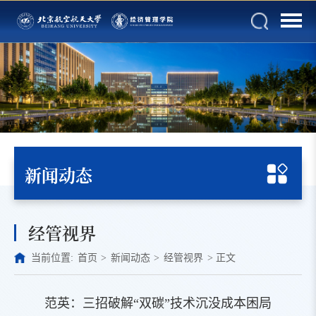
新闻动态
经管视界
当前位置:
首页
>
新闻动态
>
经管视界
>
正文
范英：三招破解“双碳”技术沉没成本困局