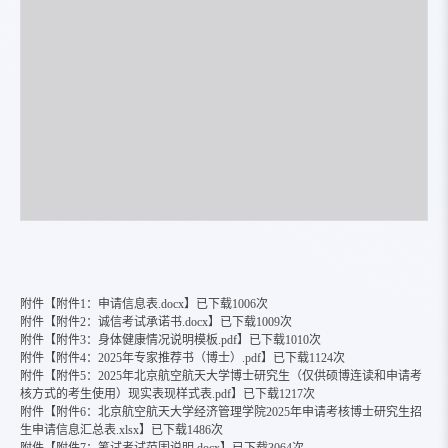
附件【
附件1：申请信息表.docx
】已下载
1006
次
附件【
附件2：诚信考试承诺书.docx
】已下载
1009
次
附件【
附件3：身体健康情况说明模板.pdf
】已下载
1010
次
附件【
附件4：2025年专家推荐书（博士）.pdf
】已下载
1124
次
附件【
附件5：2025年北京航空航天大学博士研究生（仅供硕博连读和申请考
核方式的考生使用）现实表现样式表.pdf
】已下载
1217
次
附件【
附件6：北京航空航天大学经济管理学院2025年申请考核博士研究生招
生申请信息汇总表.xlsx
】已下载
1486
次
附件【
附件7：笔试考试范围说明.docx
】已下载
3064
次