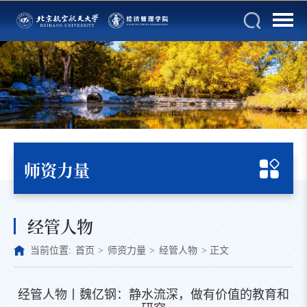
师资力量
经管人物
当前位置:
首页
>
师资力量
>
经管人物
>
正文
经管人物丨魏亿钢：静水流深，做有价值的教育和