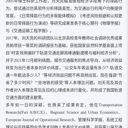
2005年博士科研工作起，刘天亮瞄准微观经济学视角下的择路行
为，尝试通过仿真软件分析择路直觉，为交通出行的用户均衡提供
答案，《日常择路行为的多智能体模拟》《考虑风险规避和认知更
新的日常择路行为演进》等研究成果发表于核心期刊《物理学报》
与《交通运输工程学报》。
2017年，刘天亮的科研团队以北京高校青年教师社会调研优秀成果
资助项目一等奖的调研报告为基础，获批国家自然科学基金面上项
目“时变效用偏好下轨道交通走廊高峰通勤建模与福利经济分析”，
并于2021年12月顺利结题。城市交通服务的焦点导向，从经济效益
转变为出行者本身的评价纬度。“公交车年客运量有多少？轨道交
通一年能运多少人？”等经济效益问题不再高频出现，现在强调“节
省了多少时间？”“坐地铁的感受”等人本理念问题。刘天亮及其合
作者对人本理念背后反应的心理成本进行量化，并形成了我国轨道
交通方面的建言献策。
多年如一日的深耕，也换来了成果肯定。他在Transportation
Research(Part A/B/C/E)、Regional Science and Urban Economics、
European Journal of Operational Research、管理科学学报、系统工程
理论与实践等国内外学术刊物上发表论文40余篇，并获第11届交通