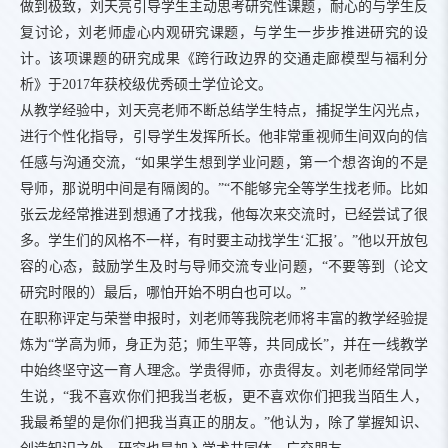
做到极致，刘天亮引导学生主动思考研究性课题，耐心的与学生反
复讨论，刘老师虚心内观研究课题，与学生一步步推进研究的设
计。该项课题的研究成果《跨行政边界的交通走廊模型与福利分
析》于2017年获校级优秀硕士学位论文。
从教学经验中，刘天亮老师不断总结学生特点，捕捉学生闪光点，
进行个性化指导，引导学生发挥所长。他非常重视师生间双向的信
任感与沟通交流，“如果学生想到学业问题，第一个想咨询的不是
导师，那说明中间是有隔阂的。”“不能够完全等学生找老师。比如
张云龙经常推进到想通了才找我，他每次来交流时，已经尝试了很
多。学生们的风格不一样，有时要主动找学生‘汇报’。”他以开放包
容的心态，鼓励学生及时与导师交流专业问题，“不要等到（论文
研究时限的）最后，哪怕开始不明白也可以。”
在职称评定与荣誉申报时，刘老师等我院老师将丰富的教学经验提
炼为“学高为师，身正为范；师生平等，共同成长”，并在一线教学
中始终坚守这一育人理念。学贵得师，亦贵得友。刘老师经常同学
生说，“我不喜欢你们把我当老板，更不喜欢你们把我当陌生人，
我最希望的是你们把我当真正的朋友。”他认为，除了掌握知识、