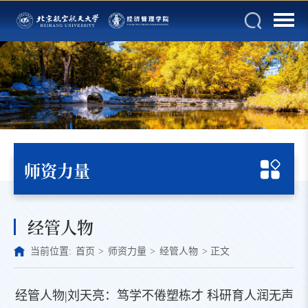
师资力量
经管人物
当前位置:
首页
>
师资力量
>
经管人物
>
正文
经管人物|刘天亮：笃学不倦塑栋才 科研育人润无声