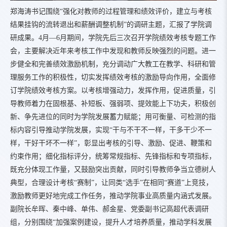
郑海涛书记围绕“强化对教师的过程管理和绩效评价，建立与考核
结果挂钩的流转退出和薪酬调整机制”的调研主题，汇报了学院调
研成果。4月—6月期间，学院先后三次召开学院绩效考核专题工作
会，主要解决近年来考核工作中发现和教师反映强烈的问题。进一
步健全和完善绩效激励机制，充分调动广大教工在教学、科研和管
理服务工作的积极性，切实发挥绩效考核的激励导向作用，全面修
订学院绩效考核方案。以考核增强动力，发挥作用，促进质量，引
导教师着力在固根基、补短板、强弱项、提效能上下功夫，积极创
新、争先进位的同时为学院发展蓄力赋能；用可衡量、可检测的指
标内容引导推动学院发展，实现“干与不干不一样，干多干少不一
样，干好干坏不一样”，彰显出考核的引导、激励、促进、鞭策和
约束作用；细化指标评分，统筹常规指标、先锋指标和专项指标，
既充分体现工作量，又鼓励突出贡献，同时引导教师争当立德树人
典型，合理设计考核“赛制”，让同类“选手”在相同“赛道”上竞技，
激励教师更好地完成工作任务，推动学院事业高质量内涵式发展。
副院长牟晖、秦中峰、单伟、郝金星、党委副书记高超代表调研
组，分别围绕“加强案例建设，提升人才培养质量，推动学科发展