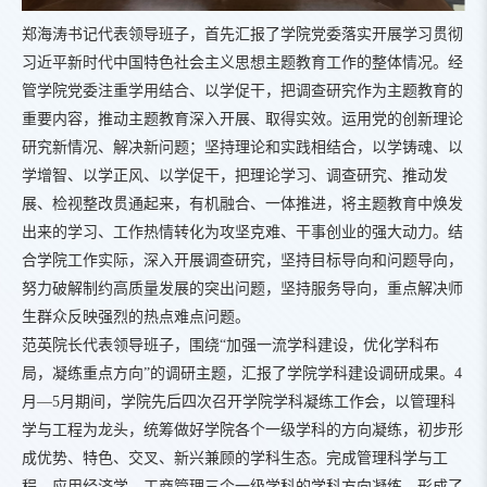
郑海涛书记代表领导班子，首先汇报了学院党委落实开展学习贯彻
习近平新时代中国特色社会主义思想主题教育工作的整体情况。经
管学院党委注重学用结合、以学促干，把调查研究作为主题教育的
重要内容，推动主题教育深入开展、取得实效。运用党的创新理论
研究新情况、解决新问题；坚持理论和实践相结合，以学铸魂、以
学增智、以学正风、以学促干，把理论学习、调查研究、推动发
展、检视整改贯通起来，有机融合、一体推进，将主题教育中焕发
出来的学习、工作热情转化为攻坚克难、干事创业的强大动力。结
合学院工作实际，深入开展调查研究，坚持目标导向和问题导向，
努力破解制约高质量发展的突出问题，坚持服务导向，重点解决师
生群众反映强烈的热点难点问题。
范英院长代表领导班子，围绕“加强一流学科建设，优化学科布
局，凝练重点方向”的调研主题，汇报了学院学科建设调研成果。4
月—5月期间，学院先后四次召开学院学科凝练工作会，以管理科
学与工程为龙头，统筹做好学院各个一级学科的方向凝练，初步形
成优势、特色、交叉、新兴兼顾的学科生态。完成管理科学与工
程、应用经济学、工商管理三个一级学科的学科方向凝练，形成了