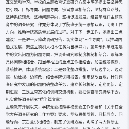
互交流和学习。学校的主题教育调查研究方案中明确提出要坚持思
想引领、目标导向、问题导向、宗旨意识相结合，坚持群众路线，
坚持系统观念，坚持问题导向，坚持促进发展。经管学院在主题教
育中的调查研究工作充分体现了学院班子统一思想认识，明确工作
方向，推动学院高质量发展的过程。对于下一步工作，她提出三点
建议：一是进一步修改调研报告，切实体现“三个导向”，以推动内
涵式发展，聚焦立德树人根本任务为目标导向，聚焦制约学院发展
中的突出问题为问题导向，把调查研究跟制度机制相结合、跟解决
具体问题相结合、跟当年推进的重点工作相结合，加强统筹谋划、
系统推进，体现系统观念；二是强化整改措施，坚持边学习、边对
照、边检视、边整改，结合学院调研报告，制定整改台账，针对调
查研究中发现的问题明确整改任务，建立长效机制，定期更新、定
期汇报；三是立常态化的调研交流机制，要把调查研究持续下去，
扎实做好调查研究“后半篇文章”。
主题教育开展以来，学院党委按照学校党委工作部署和《关于在全
党大兴调查研究的工作方案》要求，坚持思想引领、目标导向、问
题导向、宗旨意识相结合，制定了调研方案，明确了两大调研主