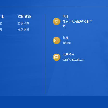
交流
党团建设
地址
北京市海淀区学院路37
校
党建动态
号
态
专题建设
邮编
100191
电子邮件
sem@buaa.edu.cn