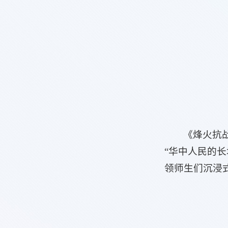
《烽火抗
“华中人民的长
领师生们沉浸