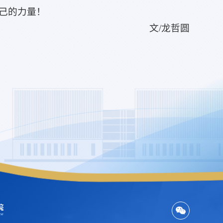
己的力量！
文/龙哲圆