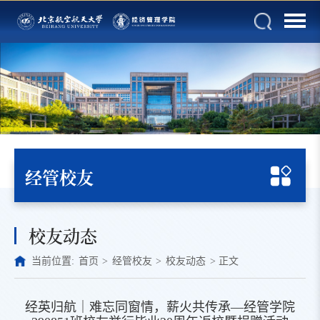
经管校友
校友动态
当前位置:
首页
>
经管校友
>
校友动态
>
正文
经英归航｜难忘同窗情，薪火共传承—经管学院