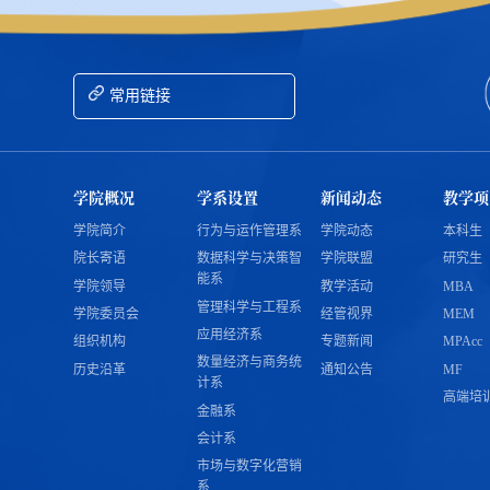
常用链接
学院概况
学系设置
新闻动态
教学项
学院简介
行为与运作管理系
学院动态
本科生
院长寄语
数据科学与决策智
学院联盟
研究生
能系
学院领导
教学活动
MBA
管理科学与工程系
学院委员会
经管视界
MEM
应用经济系
组织机构
专题新闻
MPAcc
数量经济与商务统
历史沿革
通知公告
MF
计系
高端培
金融系
会计系
市场与数字化营销
系