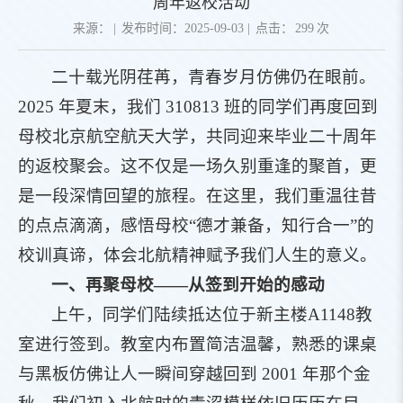
周年返校活动
来源：
|
发布时间：2025-09-03
|
点击：
299
次
二十载光阴荏苒，青春岁月仿佛仍在眼前。
2025 年夏末，我们 310813 班的同学们再度回到
母校北京航空航天大学，共同迎来毕业二十周年
的返校聚会。这不仅是一场久别重逢的聚首，更
是一段深情回望的旅程。在这里，我们重温往昔
的点点滴滴，感悟母校“德才兼备，知行合一”的
校训真谛，体会北航精神赋予我们人生的意义。
一、再聚母校——从签到开始的感动
上午，同学们陆续抵达位于新主楼A1148教
室进行签到。教室内布置简洁温馨，熟悉的课桌
与黑板仿佛让人一瞬间穿越回到 2001 年那个金