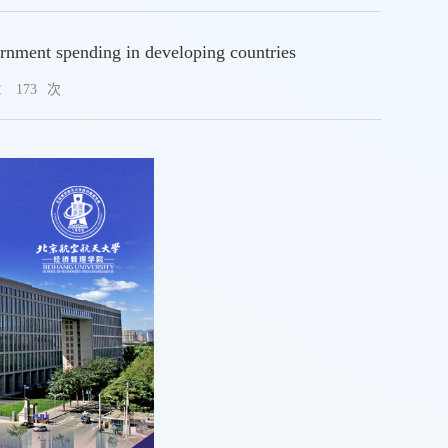
nt spending in developing countries
：
173
次