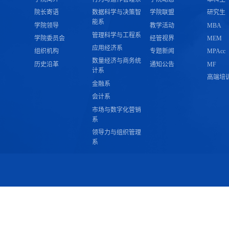
院长寄语
数据科学与决策智
学院联盟
研究生
能系
学院领导
教学活动
MBA
管理科学与工程系
学院委员会
经管视界
MEM
应用经济系
组织机构
专题新闻
MPAcc
数量经济与商务统
历史沿革
通知公告
MF
计系
高端培
金融系
会计系
市场与数字化营销
系
领导力与组织管理
系