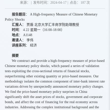
来源：
|
发布时间：2024-04-17
|
点击：
187
次
报告题目
： A High-frequency Measure of Chinese Monetary
Policy Shocks
汇报人
： 贾盾 北京大学汇丰商学院助理教授
时间
： 4.22 星期一（16:00-18:00）
地点
： A1148
邀请人
： 李伟
讲座系列
： 经济
摘要
We construct and provide a high-frequency measure of price-based
Chinese monetary policy shocks, which passed a series of validation
tests exploiting the cross-sectional returns of financial stocks,
outperforming other existing quantity or price-based measures. Our
methodology isolates the common component of inter-bank interest rate
variations driven by unexpectedly announced monetary policy changes.
We find the price-based monetary policy surprises in China
significantly shift the asset prices of stocks, government and corporate
bonds, and affect the cost of financing for the real economy across
industries. Addressing the complex institutional background and the