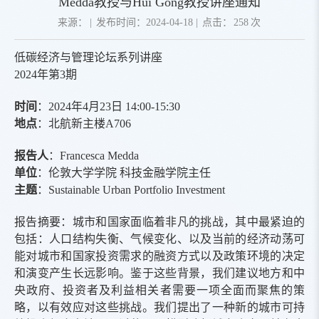
Medda教授与Hui Gong教授讲座通知
来源：
|
发布时间：2024-04-18
|
点击：
258
次
低碳经济与管理
论坛系列讲座
2024
年第
3
期
时间
：
202
4
年
4
月
23
日
1
4
:00-1
5
:
3
0
地点
：北航新主楼
A706
报告人
：
Francesca Medda
单位
：
伦敦大学学院 科技金融学院主任
主题
：
Sustainable Urban Portfolio Investment
报告摘要
：
城市和国家面临着非凡的挑战，其中最紧迫的
包括：人口结构失衡、气候变化、以及当前的经济动荡可
能对城市和国家投资需求的融资方式以及政策环境的决定
和演变产生长远影响。鉴于这些背景，我们建议地方和中
央政府、投资者及利益相关者需要一项全面而聚焦的策
略，以有效应对这些挑战。我们提出了一种新的城市可持