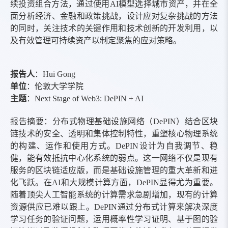
续投资组合方法，通过使用
AI
模型选择城市资产，
并在全
面分析经济、金融和政策挑战，设计应对复杂挑战的方法
的同时，关注技术的关键作用和技术创新的开发利用，以
及有效管理可持续资产以制定聚焦的应对策略
。
报告人
：
Hui Gong
单位
：
伦敦大学学院
主题
：
Next Stage of Web3: DePIN + AI
报告摘要
：
分布式物理基础设施网络（
DePIN
）结合区块
链技术的安全、透明和集体控制特性，重塑核心物理系统
的构建、运作和使用方式。
DePIN
设计为自我调节、稳
健，能有效抵抗中心化系统的弱点。这一网络不仅是现有
服务的区块链适应版，而是基础设施管理的重大革新和进
化飞跃。在
AI
和大规模计算方面，
DePIN
显得尤为重要。
随着顶尖人工智能系统的计算需求急剧增加，现有的计算
资源供应已难以跟上。
DePIN
通过分布式计算来解决深度
学习任务的验证问题，运用概率性学习证明、基于图的验