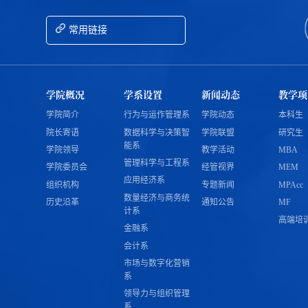
常用链接
学院概况
学系设置
新闻动态
教学项
学院简介
行为与运作管理系
学院动态
本科生
院长寄语
数据科学与决策智
学院联盟
研究生
能系
学院领导
教学活动
MBA
管理科学与工程系
学院委员会
经管视界
MEM
应用经济系
组织机构
专题新闻
MPAcc
数量经济与商务统
历史沿革
通知公告
MF
计系
高端培
金融系
会计系
市场与数字化营销
系
领导力与组织管理
系