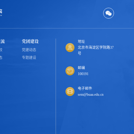
交流
党团建设
地址
北京市海淀区学院路37
校
党建动态
号
态
专题建设
邮编
100191
电子邮件
sem@buaa.edu.cn