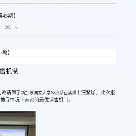
43期】
：
282
次
43
期】
售机制
别邀请到了
士汪紫珈。此次报
新加坡国立大学经济系在读博
格搜寻情况下商家的最优销售机制。