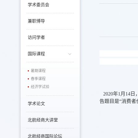
学术委员会
兼职博导
访问学者
国际课程
暑期课程
春季课程
经济学试验
2020
年
1
月
14
日
告题目是“消费
学术论文
北航经商大讲堂
北航经商国际论坛