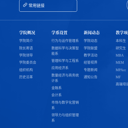
常用链接
学院概况
学系设置
新闻动态
教学项
学院简介
行为与运作管理系
学院动态
本科生
院长寄语
数据科学与决策智
学院联盟
研究生
能系
学院领导
教学活动
MBA
管理科学与工程系
学院委员会
经管视界
MEM
应用经济系
组织机构
专题新闻
MPAcc
数量经济与商务统
历史沿革
通知公告
MF
计系
高端培
金融系
会计系
市场与数字化营销
系
领导力与组织管理
系