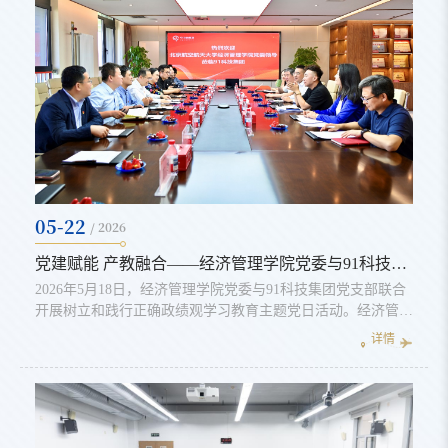
制造领域的技术创新成果...
05-22
/ 2026
党建赋能 产教融合——经济管理学院党委与91科技集团党支部联合开展树立和践行正确政绩观学习教育主题党日活动
2026年5月18日，经济管理学院党委与91科技集团党支部联合
开展树立和践行正确政绩观学习教育主题党日活动。经济管理
学院院长吴俊杰，副院长牟晖、郝金星，党委副书记高超，院
详情
长助理、会计系教授邓路及师生党支部代表，91科技集团董事
长许泽玮、数字金融业务负责人苏毅、科创业务负责人赵新等
出席活动。活动伊始，经管学院一行参观了91科技集团，全面
了解企业发展历程、数字金融与科创业务布局、非公党建建设
成果及企业文化。91科...