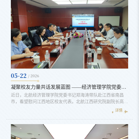
标识的象征意义：加粗的双线，寓意经济、管理两大主轴的
交融与支...
05-22
/ 2026
凝聚校友力量共话发展蓝图 ——经济管理学院党委书记郑海涛带队赴江西走访校友
近日，北航经济管理学院党委书记郑海涛带队赴江西省南昌
市，看望慰问江西地区校友代表。北航江西研究院副院长高连
生，经管学院数据科学与决策智能系教授王君、党务秘书朱凯
详情
慧、同等学力项目主管许光明、辅导员张勋等一同参加。5 月
7日下午，召开郑海涛书记一行前往江西佳时特有限公司，探
访了经管学院校友、全国五一劳动奖章获得者，佳时特数控股
份有限公司副总经理、党支部书记李莉。深入了解企业在精密