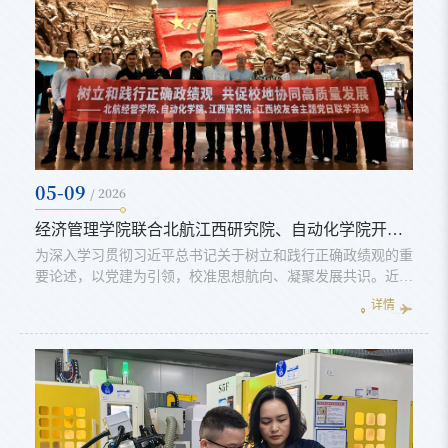
05-09
/ 2026
经济管理学院联合北航江西研究院、自动化学院开展树立和践行正确政绩观学习教育主题党日联学活动
为深入学习贯彻习近平总书记关于树立和践行正确政绩观的重
要论述，以党建为引领，校准思想航向、凝聚发展共识。近
日，北航经管学院联合北航江西研究院、自动化学院、江西校
详情
友会共同开展“树立和践行正确政绩观 共促校地协同高质量发
展”主题党日联学活动。聚力赋能促发展，产教融合启新程5月
6日下午，江西省国资委书记肖云与经济管理学院党委书记郑
海涛、江西研究院院长彭翀、自动化学院院长胡庆雷一行，开
展座谈交流。会上，北...