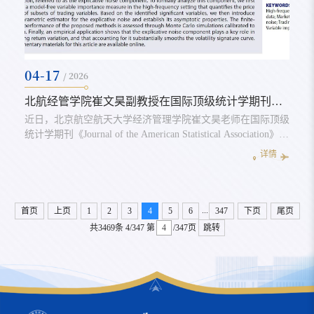
04-17
/ 2026
北航经管学院崔文昊副教授在国际顶级统计学期刊《Journal of the American Statistical Association》发表最新研究成果
近日，北京航空航天大学经济管理学院崔文昊老师在国际顶级
统计学期刊《Journal of the American Statistical Association》
（JASA）上发表题为《The Explicable Market Microstructure
详情
Noise》（可解释市场微观结构噪声）的研究论文。该期刊作
为美国统计学会的会刊，涵盖统计理论、方法及应用等多个方
向，长期以来享有较高的学术影响力，是统计学领域的顶级期
刊之一。高频金融数据（如股票逐笔交易数据）在提升市场透
...
首页
上页
1
2
3
4
5
6
347
下页
尾页
明度与预测...
共3469条
4/347
第
/347页
跳转