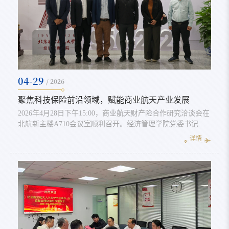
04-29
/ 2026
聚焦科技保险前沿领域，赋能商业航天产业发展
2026年4月28日下午15:00，商业航天财产险合作研究洽谈会在
北航新主楼A710会议室顺利召开。经济管理学院党委书记郑
海涛对来访的中国人民财产险股份有限公司北京分公司科技保
详情
险营业部和特殊风险营业部的领导们表示热烈欢迎。科技保险
营业部总经理助理夏鸿天详细介绍了中国人保作为我国商业航
天保险业务的先行者和商业航天再保险业务的牵头企业，在科
技保险和特殊风险领域的业务发展现状和面临的挑战。科技保
险营业部总经理李重路...