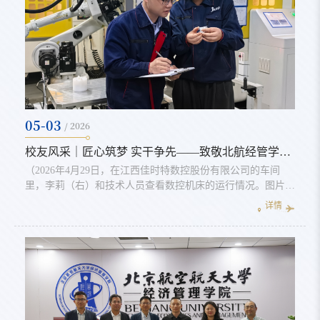
05-03
/ 2026
校友风采｜匠心筑梦 实干争先——致敬北航经管学院优秀校友全国五一劳动奖章获得者
（2026年4月29日，在江西佳时特数控股份有限公司的车间
里，李莉（右）和技术人员查看数控机床的运行情况。图片来
源：新华网）劳动铸就荣光，实干彰显担当。4月28日，中华
详情
全国总工会发布关于表彰2026年全国五一劳动奖的决定。今年
共表彰全国五一劳动奖3024个，其中全国五一劳动奖章25个，
北京航空航天大学经济管理学院（以下简称“北航经管学院”）
2011级工程硕士、江西佳时特数控股份有限公司副总经理、党
支部书记、高级工程师...