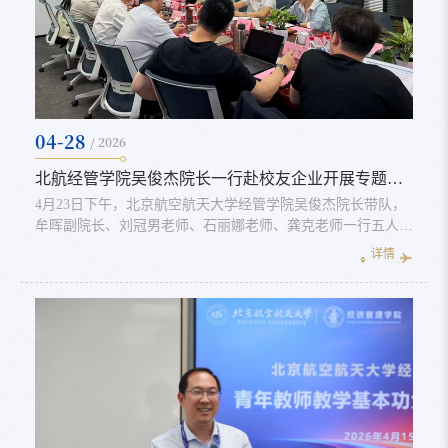
04-28
/ 2026
北航经管学院吴俊杰院长一行赴校友企业开展专题调研
4月23日下午，北京航空航天大学经管学院吴俊杰院长带队，
牟晖副院长、刘冠男老师、石丽娜老师、龚克老师一行五人，
赴校友企业金网络（北京）数字科技有限公司（以下简称“金
详情
网络公司”）开展专题调研与交流活动。金网络公司董事长、
北航经管学院校友会副会长张大光校友热情接待了调研组一
行，双方围绕产学研融合、产业赋能等核心议题展开深入探
讨。交流过程中，张大光董事长以“发挥领先供应链金融科技
平台优势，致力于成为数据...