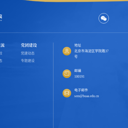
交流
党团建设
地址
北京市海淀区学院路37
校
党建动态
号
态
专题建设
邮编
100191
电子邮件
sem@buaa.edu.cn