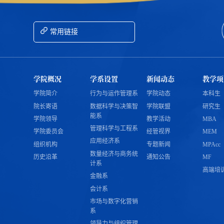
常用链接
学院概况
学系设置
新闻动态
教学项
学院简介
行为与运作管理系
学院动态
本科生
院长寄语
数据科学与决策智
学院联盟
研究生
能系
学院领导
教学活动
MBA
管理科学与工程系
学院委员会
经管视界
MEM
应用经济系
组织机构
专题新闻
MPAcc
数量经济与商务统
历史沿革
通知公告
MF
计系
高端培
金融系
会计系
市场与数字化营销
系
领导力与组织管理