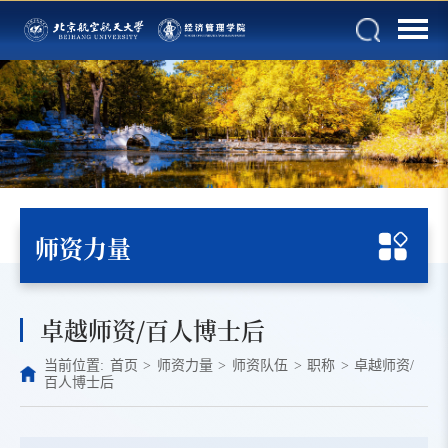
师资力量
卓越师资/百人博士后
当前位置:
首页
>
师资力量
>
师资队伍
>
职称
>
卓越师资/
百人博士后