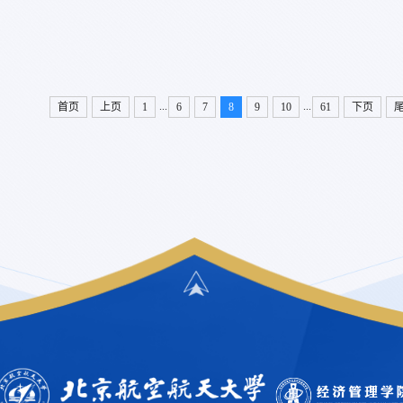
...
...
首页
上页
1
6
7
8
9
10
61
下页