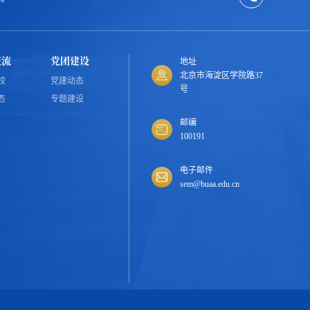
交流
党团建设
地址
北京市海淀区学院路37
校
党建动态
号
态
专题建设
邮编
100191
电子邮件
sem@buaa.edu.cn