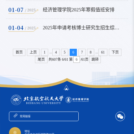
01-07
/ 2025
经济管理学院2025年寒假值班安排
01-04
/ 2025
2025年申请考核博士研究生招生综合考核笔试成绩
...
...
首页
上页
1
4
5
6
7
8
61
下页
尾页
共607条
6/61
第
/61页
跳转
常用链接
地址