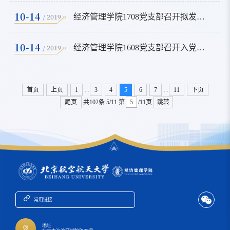
10-14
/ 2019
经济管理学院1708党支部召开拟发展对象答辩大会
10-14
/ 2019
经济管理学院1608党支部召开入党积极分子答辩暨学习活动会议
...
...
首页
上页
1
3
4
5
6
7
11
下页
尾页
共102条
5/11
第
/11页
跳转
常用链接
地址