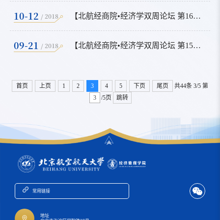
10-12
/ 2018
【北航经商院•经济学双周论坛 第16期】
09-21
/ 2018
【北航经商院•经济学双周论坛 第15期】
首页
上页
1
2
3
4
5
下页
尾页
共44条
3/5
第
/5页
跳转
常用链接
地址